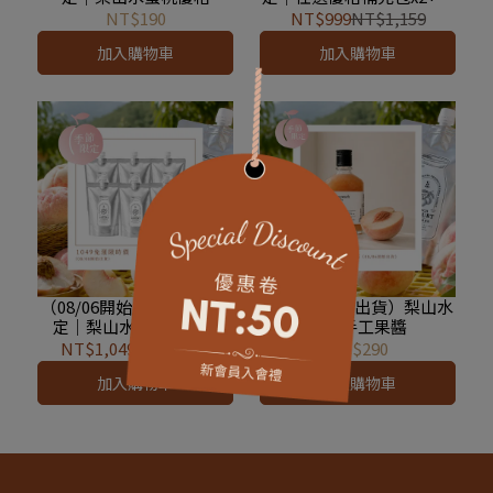
山水蜜桃優格x2+低溫無調
NT$190
NT$999
NT$1,159
味綜合堅果x1+奇亞籽
加入購物車
加入購物車
200gx1
（08/06開始出貨）季節限
（08/06開始出貨）梨山水
定｜梨山水蜜桃優格x6
蜜桃手工果醬
NT$1,049
NT$1,140
NT$290
加入購物車
加入購物車