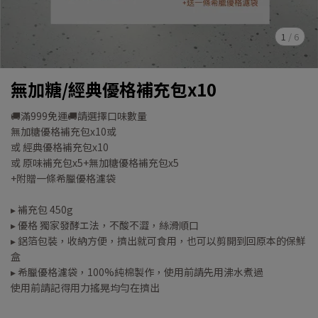
1
/
6
無加糖/經典優格補充包x10
🚚滿999免運🚚請選擇口味數量
無加糖優格補充包x10或
或 經典優格補充包x10
或 原味補充包x5+無加糖優格補充包x5
+附贈一條希臘優格濾袋
▸ 補充包 450g
▸ 優格 獨家發酵エ法，不酸不澀，絲滑順口
▸ 鋁箔包裝，收納方便，擠出就可食用，也可以剪開到回原本的保鮮
盒
▸ 希臘優格濾袋，100%純棉製作，使用前請先用沸水煮過
使用前請記得用力搖晃均勻在擠出